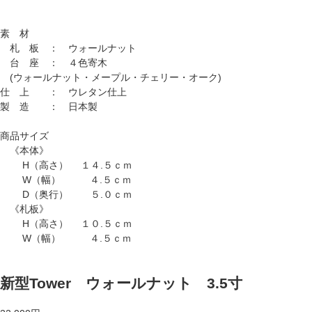
素 材
札 板 ： ウォールナット
台 座 ： ４色寄木
(ウォールナット・メープル・チェリー・オーク)
仕 上 ： ウレタン仕上
製 造 ： 日本製
商品サイズ
《本体》
H（高さ） １４.５ｃｍ
W（幅） ４.５ｃｍ
D（奥行） ５.０ｃｍ
《札板》
H（高さ） １０.５ｃｍ
W（幅） ４.５ｃｍ
新型Tower ウォールナット 3.5寸