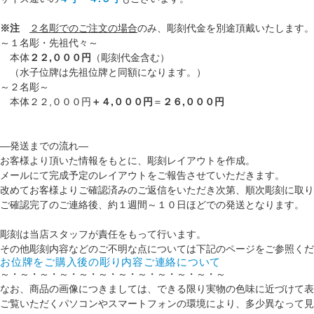
※注
２名彫でのご注文の場合
のみ、彫刻代金を別途頂戴いたします。
～１名彫・先祖代々～
本体
２２,０００円
（彫刻代金含む）
（水子位牌は先祖位牌と同額になります。）
～２名彫～
本体２２,０００円
＋４,０００円
＝
２６,０００円
―発送までの流れ―
お客様より頂いた情報をもとに、彫刻レイアウトを作成。
メールにて完成予定のレイアウトをご報告させていただきます。
改めてお客様よりご確認済みのご返信をいただき次第、順次彫刻に取り
ご確認完了のご連絡後、約１週間～１０日ほどでの発送となります。
彫刻は当店スタッフが責任をもって行います。
その他彫刻内容などのご不明な点については下記のページをご参照くだ
お位牌をご購入後の彫り内容ご連絡について
～・～・～・～・～・～・～・～・～・～・～・～
なお、商品の画像につきましては、できる限り実物の色味に近づけて表
ご覧いただくパソコンやスマートフォンの環境により、多少異なって見