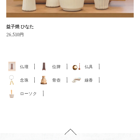
益子焼 ひなた
26,510円
仏壇
位牌
仏具
念珠
骨壺
線香
ローソク