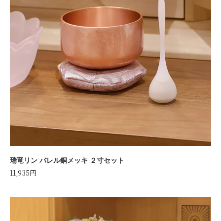
瑞竜リン バレル銅メッキ ２寸セット
11,935円